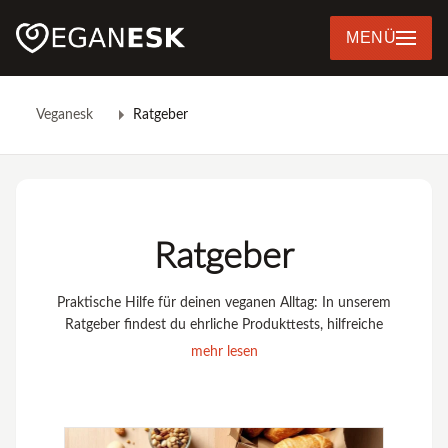
MENÜ
Veganesk
Ratgeber
Ratgeber
Praktische Hilfe für deinen veganen Alltag: In unserem
Ratgeber findest du ehrliche Produkttests, hilfreiche
Einkaufsführer und bewährte Tipps für Küche, Haushalt
mehr lesen
und Lifestyle. Wir testen regelmäßig neue vegane Produkte
– von Lebensmitteln über Kosmetik bis hin zu
Haushaltsartikeln – und geben dir transparente
Bewertungen mit Vor- und Nachteilen.