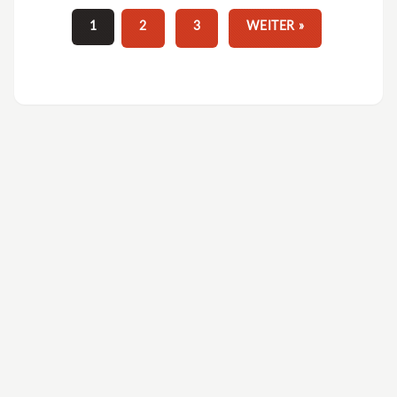
1
2
3
WEITER »