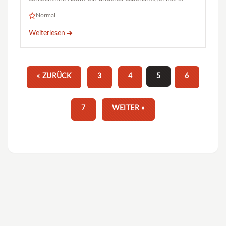
Normal
Weiterlesen
5
« ZURÜCK
3
4
6
7
WEITER »